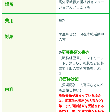
高知県就職支援相談センター
場所
ジョブカフェこうち
費用
無料
学生を含む、現在求職活動中
対象
の方
応募書類の書き
◎
（職務経歴書、エントリーシ
ート、添え状、礼状など応募
書類全般の書き方指導、添
削）
◎面接対策
（質疑応答、入退室などの立
内容
ち居振る舞い）
※応募先が決まっている場合
は、応募先の資料(求人票など)
等、また面接講座を受講される
際には、併せて履歴書をお持ち