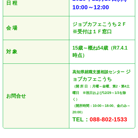
日 程
10:00
～12
:00
ジョブカフェこうち２Ｆ
会 場
※受付は１Ｆ窓口
15歳～概ね54歳（R7.4.1
対 象
時点）
ジ
高知県就職支援相談センター
ョブカフェこうち
（開 所 日 ：月曜～金曜、第2・第4土
曜日 ※祝日および12/29～1/3を除
お問合せ
く）
（開所時間：10:00～18:00、金のみ～
20:00）
TEL：
088-802-1533