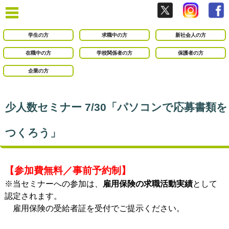
学生の方
求職中の方
新社会人の方
在職中の方
学校関係者の方
保護者の方
企業の方
少人数セミナー 7/30「パソコンで応募書類を
つくろう」
【参加費無料／事前予約制】
※当セミナーへの参加は、
雇用保険の求職活動実績
として
認定されます。
雇用保険の受給者証を受付でご提示ください。