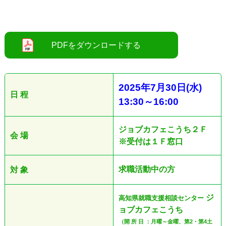
2025
年7
月30
日
(水
)
日 程
13:30
～16:00
ジョブカフェこうち２Ｆ
会 場
※受付は１Ｆ窓口
求職活動中の方
対 象
ジ
高知県就職支援相談センター
ョブカフェこうち
（開 所 日 ：月曜～金曜、第2・第4土