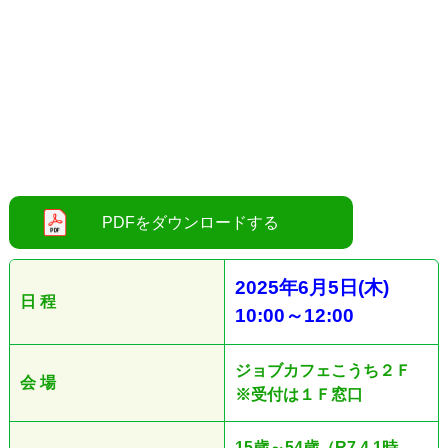
2025
年6
月5
日
(木
)
日 程
10:00
～12
:00
ジョブカフェこうち２Ｆ
会 場
※受付は１Ｆ窓口
15歳～54歳（R7.4.1時