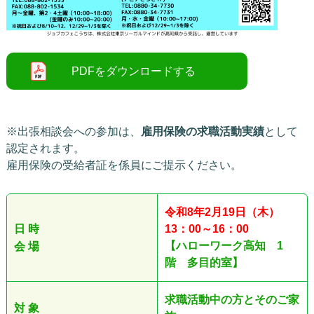
※出張相談会への参加は、
雇用保険の求職活動実績
として
認定されます。
雇用保険の受給者証を係員にご提示ください。
令和8
年2
月19日（木）
日 時
13：00～16：00
【ハローワーク高知 1
会 場
階 多目的室】
求職活動中の方
とそのご家
対 象