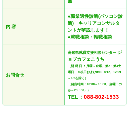
族
●職業適性診断(パソコン診
断) キャリアコンサルタ
内 容
ントが解説します！
●就職相談・転職相談
ジ
高知県就職支援相談センター
ョブカフェこうち
（開 所 日 ：月曜～金曜、第2・第4土
曜日 ※祝日および8/10~8/12、12/29
お問合せ
～1/3を除く）
（開所時間：10:00～18:00、金曜日の
み～20：00））
TEL：
088-802-1533