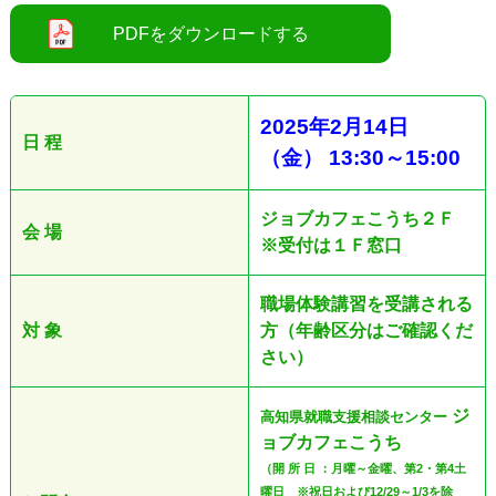
●
2025
年2
月14
日
日 程
（金
）
13:30
～
15:00
ジョブカフェこうち２Ｆ
会 場
※受付は１Ｆ窓口
職場体験講習を受講される
対 象
方（年齢区分はご確認くだ
さい）
ジ
高知県就職支援相談センター
ョブカフェこうち
（開 所 日 ：月曜～金曜、第2・第4土
曜日 ※祝日および12/29～1/3を除