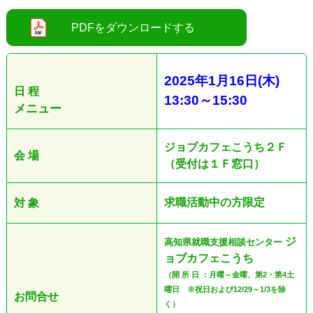
2025
年1
月16日
(木
)
日 程
13:30
～15
:30
メニュー
ジョブカフェこうち２Ｆ
会 場
（受付は１Ｆ窓口）
求職活動中の方限定
対 象
ジ
高知県就職支援相談センター
ョブカフェこうち
（開 所 日 ：月曜～金曜、第2・第4土
曜日 ※祝日および12/29～1/3を除
お問合せ
く）