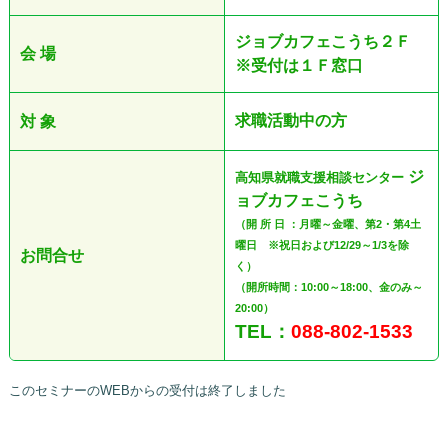
ジョブカフェこうち２Ｆ
会 場
※受付は１Ｆ窓口
求職活動中の方
対 象
ジ
高知県就職支援相談センター
ョブカフェこうち
（開 所 日 ：月曜～金曜、第2・第4土
曜日 ※祝日および12/29～1/3を除
お問合せ
く）
（開所時間：10:00～18:00、金のみ～
20:00）
TEL：
088-802-1533
このセミナーのWEBからの受付は終了しました