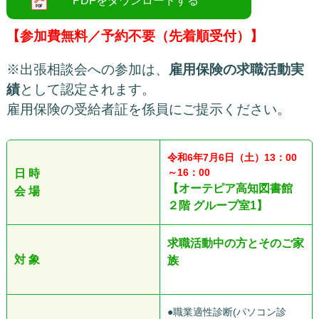
【参加費無料／予約不要（先着順受付）】
※出張相談会への参加は、
雇用保険の求職活動実
績
として認定されます。
雇用保険の受給者証を係員にご提示ください。
令和6
年7
月6日（土）13：00
～16：00
日 時
【オーテピア高知図書館
会 場
２階 グループ室1】
求職活動中の方
とそのご家
対 象
族
●職業適性診断(パソコン診