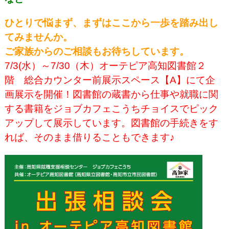
ひとりで悩まず、まずはここから一歩を踏み出し
てみませんか。
ご家族からのご相談もお待ちしています。
7/3(水）～7/30（木）オーテピア高知図書館２
階 総合カウンター前展示スペース【A】にて企
画展示を開催！図書館の蔵書から仕事や就職に関
する書籍をジョブカフェこうちチョイスでピック
アップして展示しています。図書館の手続きをす
れば、そのまま借りることもできます♪