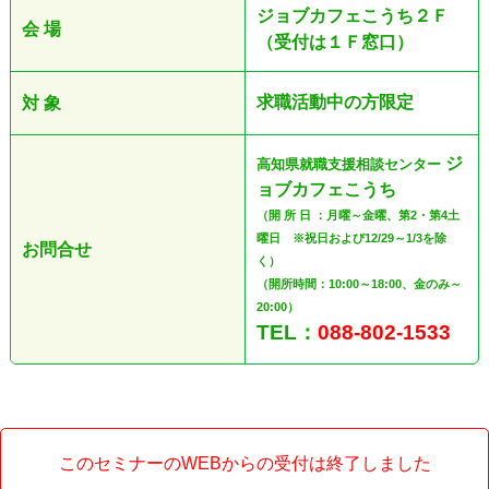
ジョブカフェこうち２Ｆ
会 場
（受付は１Ｆ窓口）
求職活動中の方限定
対 象
ジ
高知県就職支援相談センター
ョブカフェこうち
（開 所 日 ：月曜～金曜、第2・第4土
曜日 ※祝日および12/29～1/3を除
お問合せ
く）
（開所時間：10:00～18:00、金のみ～
20:00）
TEL：
088-802-1533
このセミナーのWEBからの受付は終了しました