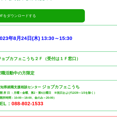
023
年8
月24日
(木
) 13:30
～
15:30
ジョブカフェこうち２Ｆ（受付は１Ｆ窓口）
求職活動中の方限定
ジョブカフェこうち
高知県就職支援相談センター
開 所 日 ：月曜～金曜、第2・第4土曜日 ※祝日および12/29～1/3を除く）
開所時間：10:00～18:00、金のみ～20:00）
TEL：
088-802-1533