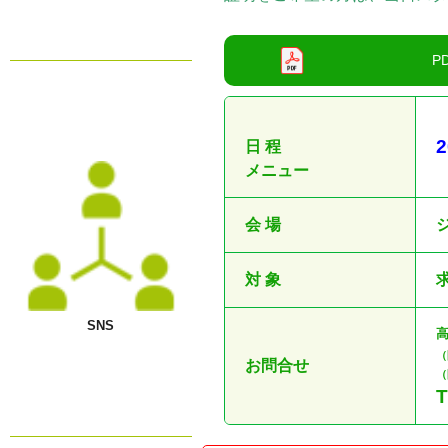
2
日 程
メニュー
会 場
対 象
SNS
（
お問合せ
（