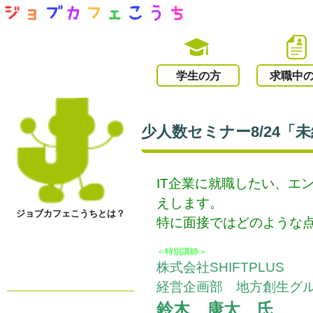
学生の方
求職中
少人数セミナー8/24
IT企業に就職したい、
えします。
ジョブカフェこうちとは？
特に面接ではどのような
＜特別講師＞
株式会社SHIFTPLUS
経営企画部 地方創生グ
鈴木 康太 氏