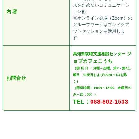
スをためないコミュニケーシ
内 容
ョン術
※オンライン会場（Zoom）の
グループワークはブレイクア
ウトセッションを活用しま
す。
ジ
高知県就職支援相談センター
ョブカフェこうち
（開 所 日 ：月曜～金曜、第2・第4土
曜日 ※祝日および12/29～1/3を除
お問合せ
く）
（開所時間：10:00～18:00、金曜日の
み～20：00））
TEL：
088-802-1533