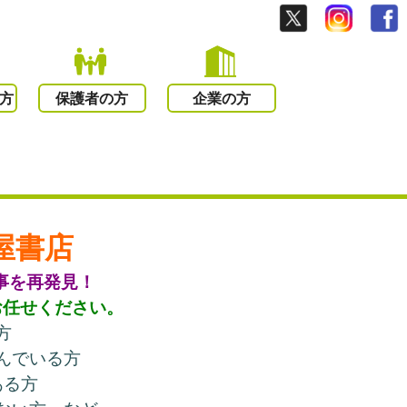
方
保護者の方
企業の方
蔦屋書店
事を再発見！
お任せください。
方
んでいる方
ある方