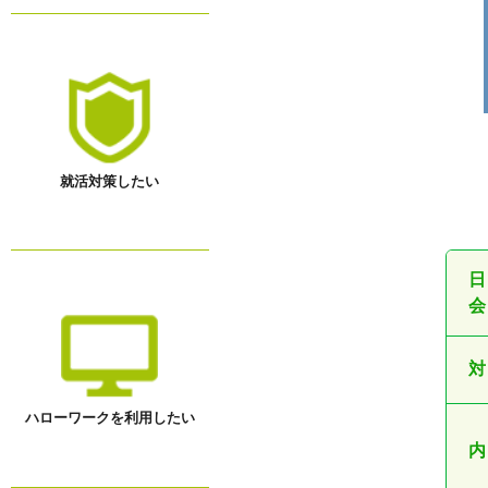
就活対策したい
日
会
対
ハローワークを利用したい
内