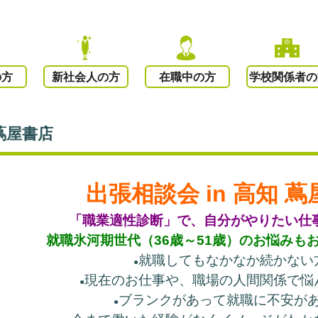
の方
新社会人の方
在職中の方
学校関係者の
 蔦屋書店
出張相談会 in 高知 
「職業適性診断」で、自分がやりたい仕
就職氷河期世代（36歳～51歳）のお悩みも
就職してもなかなか続かない
●
現在のお仕事や、職場の人間関係で悩
●
ブランクがあって就職に不安が
●