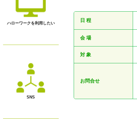
●
日 程
ハローワークを利用したい
会 場
対 象
お問合せ
SNS