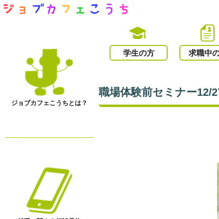
学生の方
求職中
職場体験前セミナー12/
ジョブカフェこうちとは？