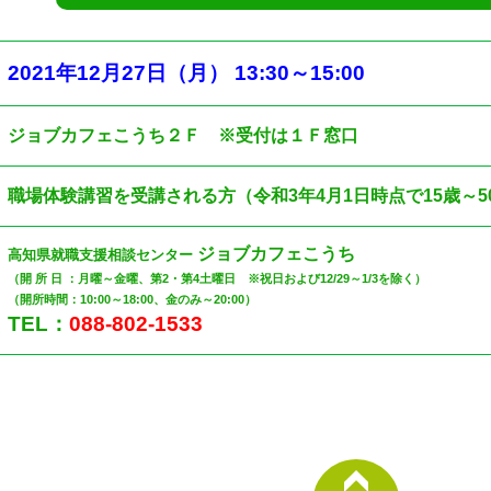
2021
年12
月27日（月
）
13:30
～
15:00
ジョブカフェこうち２Ｆ ※受付は１Ｆ窓口
職場体験講習を受講される方（令和3年4月1日時点で15歳～5
ジョブカフェこうち
高知県就職支援相談センター
（開 所 日 ：月曜～金曜、第2・第4土曜日 ※祝日および12/29～1/3を除く）
（開所時間：10:00～18:00、金のみ～20:00）
TEL：
088-802-1533